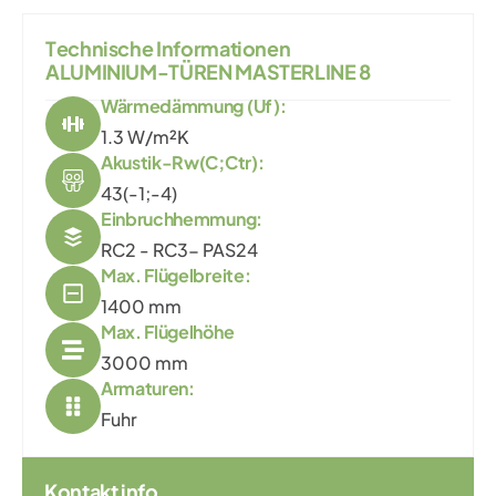
T
e
c
h
n
i
s
c
h
e
I
n
f
o
r
m
a
t
i
o
n
e
n
A
L
U
M
I
N
I
U
M
-
T
Ü
R
E
N
M
A
S
T
E
R
L
I
N
E
8
Wärmedämmung (Uf):
1.3 W/m²K
Akustik-Rw(C;Ctr):
43(-1;-4)
Einbruchhemmung:
RC2 - RC3- PAS24
Max. Flügelbreite:
1400 mm
Max. Flügelhöhe
3000 mm
Armaturen:
Fuhr
Kontakt info