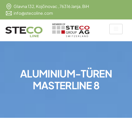
Glavna 132, Kojčinovac , 76316 Janja, BiH
info@stecoline.com
A
L
U
M
I
N
I
U
M
-
T
Ü
R
E
N
M
A
S
T
E
R
L
I
N
E
8