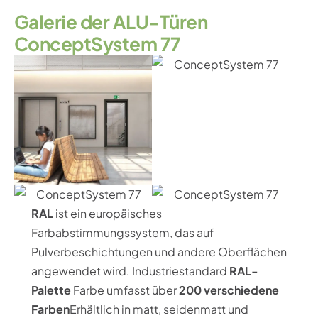
G
a
l
e
r
i
e
d
e
r
A
L
U
-
T
ü
r
e
n
C
o
n
c
e
p
t
S
y
s
t
e
m
7
7
RAL
ist ein europäisches
Farbabstimmungssystem, das auf
Pulverbeschichtungen und andere Oberflächen
angewendet wird. Industriestandard
RAL-
Palette
Farbe umfasst über
200 verschiedene
Farben
Erhältlich in matt, seidenmatt und