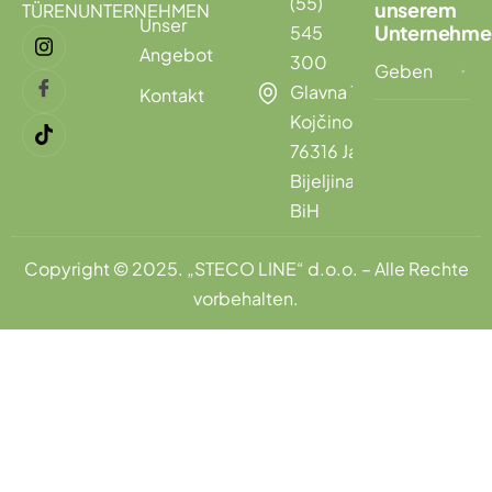
(55)
unserem
TÜRENUNTERNEHMEN
Unser
Unternehme
545
Angebot
300
Glavna 132,
Kontakt
Kojčinovac,
76316 Janja,
Bijeljina,
BiH
Copyright © 2025. „STECO LINE“ d.o.o. – Alle Rechte
vorbehalten.