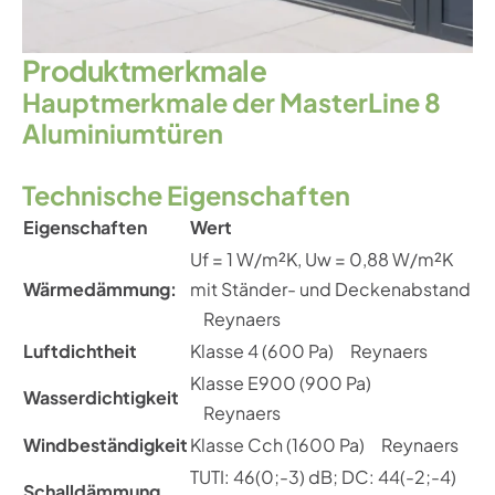
P
r
o
d
u
k
t
m
e
r
k
m
a
l
e
Hauptmerkmale der MasterLine 8
Aluminiumtüren
Technische Eigenschaften
Eigenschaften
Wert
Uf = 1 W/m²K, Uw = 0,88 W/m²K
Wärmedämmung:
mit Ständer- und Deckenabstand
Reynaers
Luftdichtheit
Klasse 4 (600 Pa)
Reynaers
Klasse E900 (900 Pa)
Wasserdichtigkeit
Reynaers
Windbeständigkeit
Klasse Cch (1600 Pa)
Reynaers
TUTI: 46(0;-3) dB; DC: 44(-2;-4)
Schalldämmung