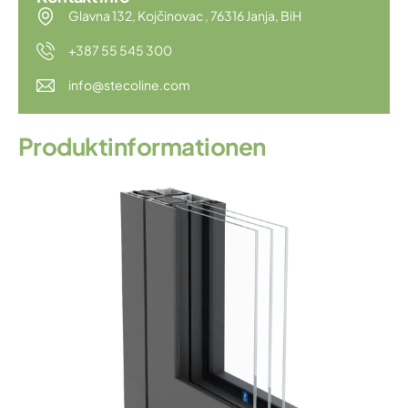
Glavna 132, Kojčinovac , 76316 Janja, BiH
+387 55 545 300
info@stecoline.com
P
r
o
d
u
k
t
i
n
f
o
r
m
a
t
i
o
n
e
n