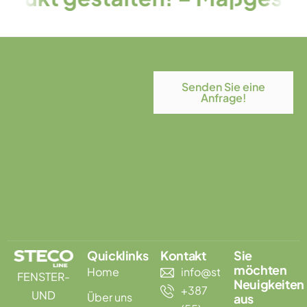
Senden Sie eine
Anfrage!
Quicklinks
Kontakt
Sie
möchten
Home
info@stecoline.com
FENSTER-
Neuigkeiten
+387
UND
Über uns
aus