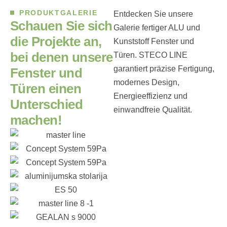
PRODUKTGALERIE
Entdecken Sie unsere
S
c
h
a
u
e
n
S
i
e
s
i
c
h
Galerie fertiger ALU und
d
i
e
P
r
o
j
e
k
t
e
a
n
,
Kunststoff Fenster und
b
e
i
d
e
n
e
n
u
n
s
e
r
e
Türen. STECO LINE
garantiert präzise Fertigung,
F
e
n
s
t
e
r
u
n
d
modernes Design,
T
ü
r
e
n
e
i
n
e
n
Energieeffizienz und
U
n
t
e
r
s
c
h
i
e
d
einwandfreie Qualität.
m
a
c
h
e
n
!