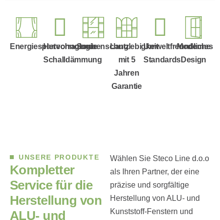
Energiespartechnologie
Hervorragende
Sonnenschutz
Langlebigkeit
Umweltfreundliche
Modernes
Schalldämmung
mit 5
Standards
Design
Jahren
Garantie
UNSERE PRODUKTE
Wählen Sie Steco Line d.o.o
K
o
m
p
l
e
t
t
e
r
als Ihren Partner, der eine
S
e
r
v
i
c
e
f
ü
r
d
i
e
präzise und sorgfältige
H
e
r
s
t
e
l
l
u
n
g
v
o
n
Herstellung von ALU- und
Kunststoff-Fenstern und
A
L
U
-
u
n
d