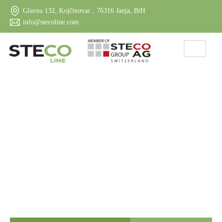
Glavna 132, Kojčinovac , 76316 Janja, BiH
info@stecoline.com
Steco Line | Fenster und Türen aus
Aluminium und Kunststoff
P
r
e
m
i
u
m
A
L
U
u
n
d
K
u
n
s
t
s
t
o
f
f
-
F
e
n
s
t
e
r
u
n
d
T
ü
r
e
n
f
ü
r
j
e
d
e
s
Z
u
h
a
u
s
e