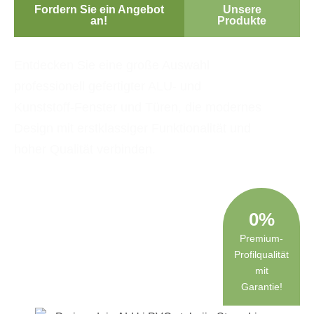
Fordern Sie ein Angebot
Unsere
an!
Produkte
Entdecken Sie eine große Auswahl
Unsere
Kunden
professionell gefertigter ALU- und
sind
Kunststoff-Fenster und Türen, die modernes
immer
0
Design mit erstklassiger Funktionalität und
%
hoher Qualität verbinden.
befriedigt
0
%
Premium-
Profilqualität
mit
Garantie!