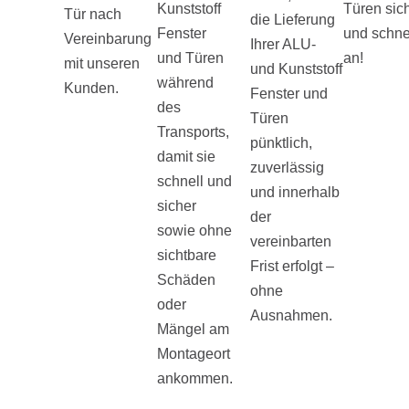
Kunststoff
Türen sic
Tür nach
die Lieferung
Fenster
und schne
Vereinbarung
Ihrer ALU-
und Türen
an!
mit unseren
und Kunststoff
während
Kunden.
Fenster und
des
Türen
Transports,
pünktlich,
damit sie
zuverlässig
schnell und
und innerhalb
sicher
der
sowie ohne
vereinbarten
sichtbare
Frist erfolgt –
Schäden
ohne
oder
Ausnahmen.
Mängel am
Montageort
ankommen.