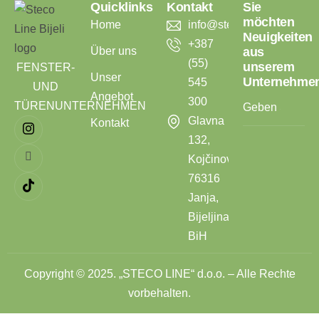
Quicklinks
Kontakt
Sie
möchten
Home
info@stecoline.com
Neuigkeiten
+387
Über uns
aus
(55)
unserem
FENSTER-
Unser
Unternehme
545
UND
Angebot
300
TÜRENUNTERNEHMEN
Glavna
Kontakt
132,
Kojčinovac,
76316
Janja,
Bijeljina,
BiH
Copyright © 2025. „STECO LINE“ d.o.o. – Alle Rechte
vorbehalten.