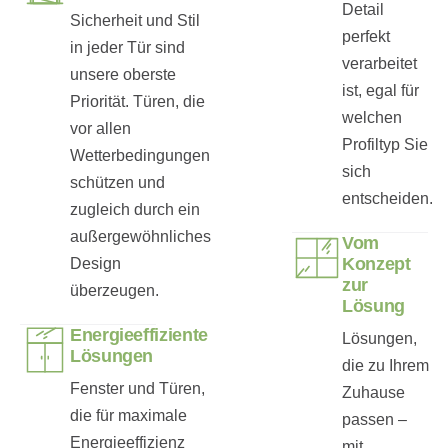
Detail
Sicherheit und Stil
perfekt
in jeder Tür sind
verarbeitet
unsere oberste
ist, egal für
Priorität. Türen, die
welchen
vor allen
Profiltyp Sie
Wetterbedingungen
sich
schützen und
entscheiden.
zugleich durch ein
außergewöhnliches
Vom
Konzept
Design
zur
überzeugen.
Lösung
Energieeffiziente
Lösungen,
Lösungen
die zu Ihrem
Fenster und Türen,
Zuhause
die für maximale
passen –
Energieeffizienz
mit