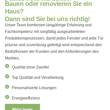
B
a
u
e
n
o
d
e
r
r
e
n
o
v
i
e
r
e
n
S
i
e
e
i
n
H
a
u
s
?
D
a
n
n
s
i
n
d
S
i
e
b
e
i
u
n
s
r
i
c
h
t
i
g
!
Unser Team kombiniert langjährige Erfahrung und
Fachkompetenz mit sorgfältig ausgearbeiteten
Produktionsprozessen, damit jedes Fenster und jede Tür
präzise und zuverlässig gefertigt wird entsprechend den
Bedürfnissen der Kunden und den Anforderungen des
Marktes.
Qualität ohne Zweifel
Top Qualität und Verarbeitung
Personalisierte Lösungen
Energieeffizienz
Mehr lesen