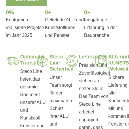
0
%
0
+
0
+
Erfolgreich
Gelieferte ALU und
langjährige
realisierte Projekte
Kunststofftüren
Erfahrung in der
im Jahr 2025
und Fenster
Baubranche
Optionaler
Steco
Lieferzeiten
ALU un
Transport
Line
KUNSTS
Präzision und
Sicherheit
Weltweit
Steco Line
Zuverlässigkeit
Unser
Sichere
liefert das
stehen an
Team sorgt
Lieferung 
gesamte
erster Stelle!
für den
alle
Sortiment
Das Team von
maximalen
Kontinent
unserer ALU
Steco Line
Schutz
Mit uns
und
arbeitet
Ihrer ALU
kommen I
Kunststoff
engagiert
und
Fenster u
Fenster und
daran, dass