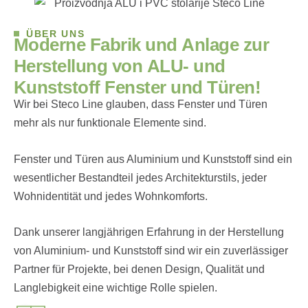
ÜBER UNS
M
o
d
e
r
n
e
F
a
b
r
i
k
u
n
d
A
n
l
a
g
e
z
u
r
H
e
r
s
t
e
l
l
u
n
g
v
o
n
A
L
U
-
u
n
d
K
u
n
s
t
s
t
o
f
f
F
e
n
s
t
e
r
u
n
d
T
ü
r
e
n
!
Wir bei Steco Line glauben, dass Fenster und Türen
mehr als nur funktionale Elemente sind.
Fenster und Türen aus Aluminium und Kunststoff sind ein
wesentlicher Bestandteil jedes Architekturstils, jeder
Wohnidentität und jedes Wohnkomforts.
Dank unserer langjährigen Erfahrung in der Herstellung
von Aluminium- und Kunststoff sind wir ein zuverlässiger
Partner für Projekte, bei denen Design, Qualität und
Langlebigkeit eine wichtige Rolle spielen.