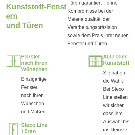
Türen garantiert – ohne
K
u
n
s
t
s
t
o
f
f
-
F
e
n
s
t
Kompromisse bei der
e
r
n
Materialqualität, der
u
n
d
T
ü
r
e
n
Verarbeitungspräzision
sowie dem Preis Ihrer neuen
Fenster und Türen.
Fenster
ALU oder
nach Ihren
Kunststoff
Wünschen
Sie haben
Einzigartige
die Wahl.
Fenster
Bei Steco
nach Ihren
Line stellen
Wünschen
wir sicher,
und Maßen.
dass Ihre
Auswahl bis
Steco Line
ins kleinste
Türen