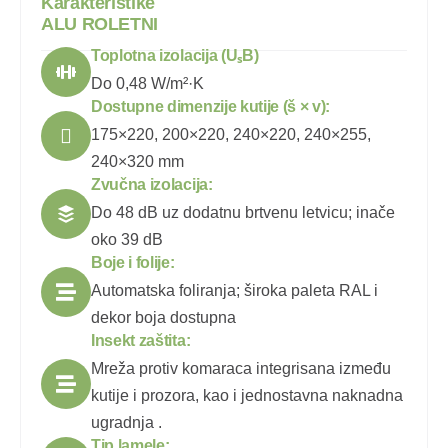
K
a
r
a
k
t
e
r
i
s
t
i
k
e
A
L
U
R
O
L
E
T
N
I
Toplotna izolacija (UₛB)
Do 0,48 W/m²·K
Dostupne dimenzije kutije (š × v):
175×220, 200×220, 240×220, 240×255,
240×320 mm
Zvučna izolacija:
Do 48 dB uz dodatnu brtvenu letvicu; inače
oko 39 dB
Boje i folije:
Automatska foliranja; široka paleta RAL i
dekor boja dostupna
Insekt zaštita:
Mreža protiv komaraca integrisana između
kutije i prozora, kao i jednostavna naknadna
ugradnja .
Tip lamele: