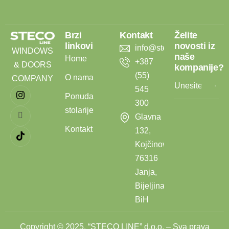
Brzi
Kontakt
Želite
linkovi
novosti iz
info@stecoline.com
WINDOWS
naše
Home
+387
& DOORS
kompanije?
(55)
O nama
COMPANY
545
Ponuda
300
stolarije
Glavna
Kontakt
132,
Kojčinovac,
76316
Janja,
Bijeljina,
BiH
Copyright © 2025. “STECO LINE” d.o.o. – Sva prava