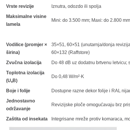
Vrste revizije
Iznutra, odozdo ili spolja
Maksimalne visine
Mini: do 3.500 mm; Maxi: do 2.800 m
lamela
Vodilice (promjer ×
35×51, 60×51 (unutarnja/donja revizija
širina)
60×132 (Raffstore)
Zvučna izolacija
Do 48 dB uz dodatnu brtvenu letvicu;
Toplotna izolacija
Do 0,48 W/m²·K
(UₛB)
Boje i folije
Dostupne razne dekor folije i RAL nij
Jednostavno
Revizijske ploče omogućavaju brz prist
održavanje
Zaštita od insekata
Integrisane mreže protiv komaraca, 