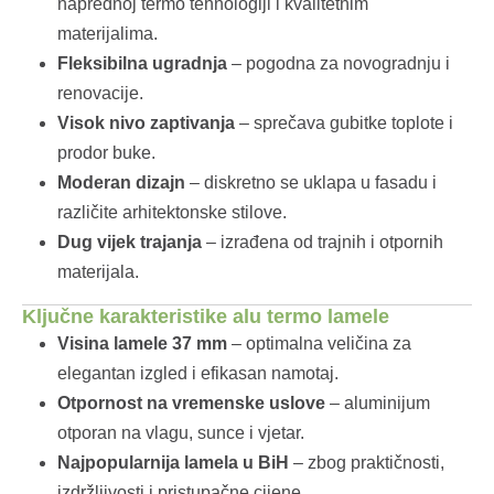
naprednoj termo tehnologiji i kvalitetnim
materijalima.
Fleksibilna ugradnja
– pogodna za novogradnju i
renovacije.
Visok nivo zaptivanja
– sprečava gubitke toplote i
prodor buke.
Moderan dizajn
– diskretno se uklapa u fasadu i
različite arhitektonske stilove.
Dug vijek trajanja
– izrađena od trajnih i otpornih
materijala.
Ključne karakteristike alu termo lamele
Visina lamele 37 mm
– optimalna veličina za
elegantan izgled i efikasan namotaj.
Otpornost na vremenske uslove
– aluminijum
otporan na vlagu, sunce i vjetar.
Najpopularnija lamela u BiH
– zbog praktičnosti,
izdržljivosti i pristupačne cijene.