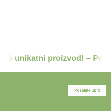
atni proizvod! – Po mjeri, sa
Pošaljite upit!