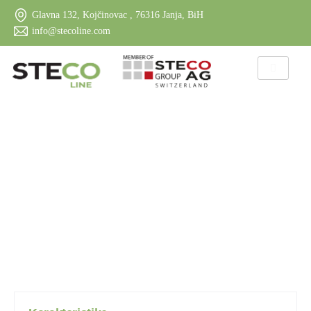
Glavna 132, Kojčinovac , 76316 Janja, BiH
info@stecoline.com
A
L
U
R
O
L
E
T
N
E