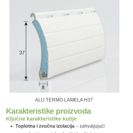
ALU TERMO LAMELA H37
K
a
r
a
k
t
e
r
i
s
t
i
k
e
p
r
o
i
z
v
o
d
a
Ključne karakteristike kutije
Toplotna i zvučna izolacija
– zahvaljujući