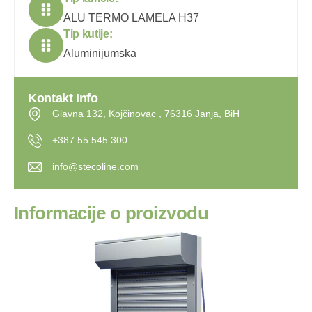
ALU TERMO LAMELA H37
Tip kutije:
Aluminijumska
Kontakt Info
Glavna 132, Kojčinovac , 76316 Janja, BiH
+387 55 545 300
info@stecoline.com
I
n
f
o
r
m
a
c
i
j
e
o
p
r
o
i
z
v
o
d
u