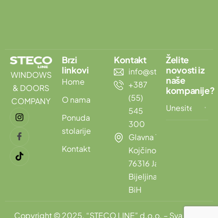
Brzi
Kontakt
Želite
linkovi
novosti iz
info@stecoline.com
WINDOWS
naše
Home
+387
& DOORS
kompanije?
(55)
O nama
COMPANY
545
Ponuda
300
stolarije
Glavna 132,
Kontakt
Kojčinovac,
76316 Janja,
Bijeljina,
BiH
Copyright © 2025. “STECO LINE” d.o.o. – Sva prava