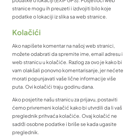
podatke o lokaciji (EXIF GPS). Posjetioci web
stranice mogu ih preuzeti i izdvojiti bilo koje
podatke o lokaciji iz slika sa web stranice.
Kolačići
Ako napišete komentar na našoj web stranici,
možete odabrati da spremite ime, email adresu i
web stranicu u kolačiće. Razlog za ovo je kako bi
vam olakšali ponovno komentarisanje, jer nećete
morati popunjavati vaše lične informacije više
puta. Ovi kolačići traju godinu dana.
Ako posjetite našu stranicu za prijavu, postaviti
ćemo privremeni kolačić kako bi utvrdili da li vaš
preglednik prihvaća kolačiće. Ovaj kolačić ne
sadrži osobne podatke i briše se kada ugasite
preglednik.